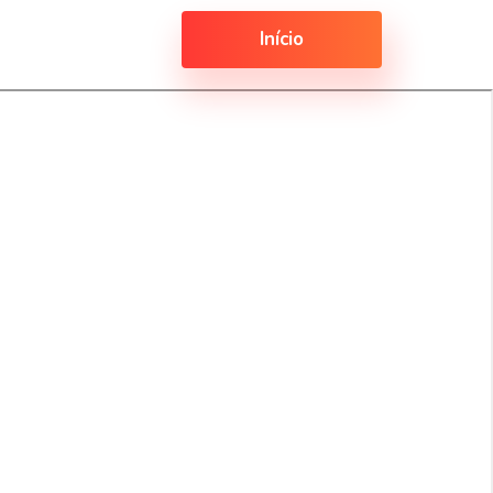
Início
→