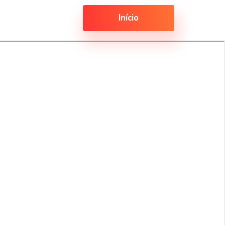
Início
→